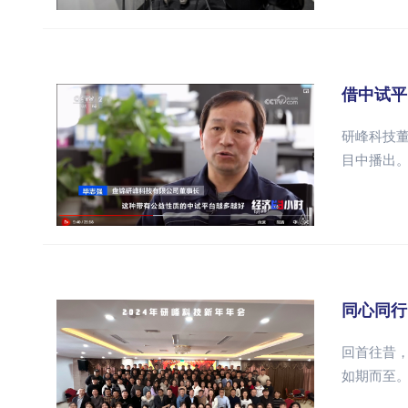
借中试平
研峰科技
目中播出
同心同行
回首往昔，
如期而至