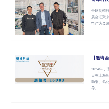
全球制药行
展会汇聚
司作为金
【邀请函】
2024年，
日在上海
助剂、氢
导。