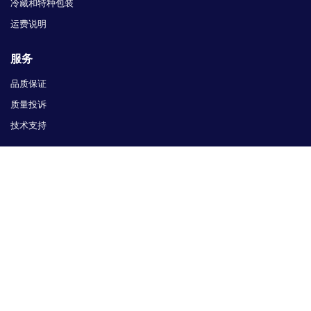
冷藏和特种包装
运费说明
服务
品质保证
质量投诉
技术支持
Contact Us
sales@infsci.com
400-106-2016
北京市海淀区清华科技园科技大厦C座CG05